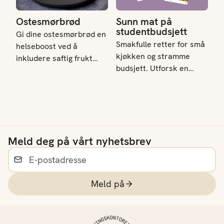
Ostesmørbrød
Sunn mat på
studentbudsjett
Gi dine ostesmørbrød en
Smakfulle retter for små
helseboost ved å
kjøkken og stramme
inkludere saftig frukt
budsjett. Utforsk en
eller sprø grønnsaker. En
verden av enkle, rimelige
enkel og velsmakende
og velsmakende
måte å gjøre dine
oppskrifter som passer
ostesmørbrød mer
perfekt for studenter.
næringsrike!
Meld deg på vårt nyhetsbrev
Meld på