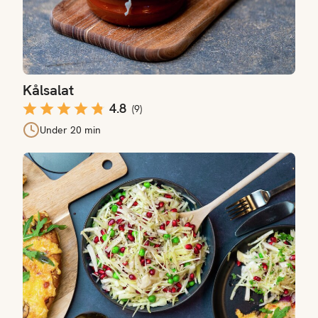
Kålsalat
4.8
(
9
)
Under 20 min
Kålsalat med vårløk til pizza