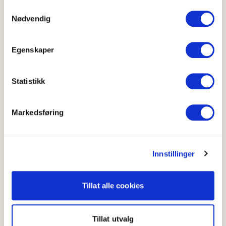
informasjonskapsler ved å bruke nettstedet vårt.
Samtykkevalg
Nødvendig
Egenskaper
Statistikk
Markedsføring
Pizza med brokkoli og asparges
3.5
(
15
)
20-40 min
Innstillinger
Pizza med paprika og pepperoni
Tillat alle cookies
Tillat utvalg