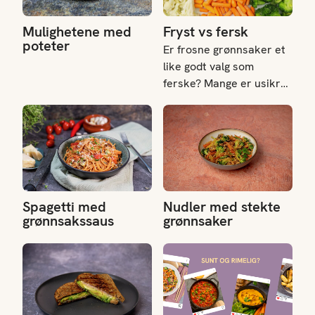
Mulighetene med
Fryst vs fersk
poteter
Er frosne grønnsaker et
like godt valg som
ferske? Mange er usikre
på hva som skjer med
Spagetti med grønnsakssaus
Nudler med stekte grønnsake
både smak og
næringsinnhold når
grønnsaker fryses. Her
får du svarene – og noen
enkle råd på veien.
Spagetti med
Nudler med stekte
grønnsakssaus
grønnsaker
Ostesmørbrød
Sunn mat på studentbudsjett