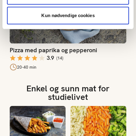
Kun nødvendige cookies
Pizza med paprika og pepperoni
3.9
(
14
)
20-40 min
Enkel og sunn mat for
studielivet
Mulighetene med poteter
Fryst vs fersk