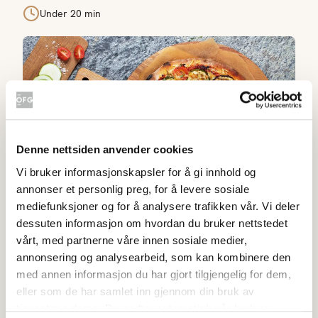
Under 20 min
Pizza med grillet squash og aubergine
Denne nettsiden anvender cookies
Vi bruker informasjonskapsler for å gi innhold og
annonser et personlig preg, for å levere sosiale
mediefunksjoner og for å analysere trafikken vår. Vi deler
dessuten informasjon om hvordan du bruker nettstedet
Pizza med grillet squash og aubergine
vårt, med partnerne våre innen sosiale medier,
4.1
(
11
)
annonsering og analysearbeid, som kan kombinere den
20-40 min
med annen informasjon du har gjort tilgjengelig for dem,
eller som de har samlet inn gjennom din bruk av
Pizza med brokkoli og asparges
tjenestene deres. Du godtar automatisk vår bruk av