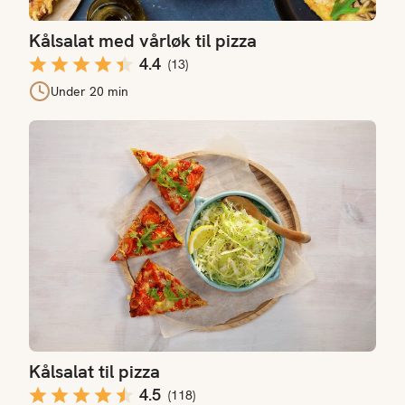
Kålsalat med vårløk til pizza
4.4
(
13
)
Under 20 min
Kålsalat til pizza
Kålsalat til pizza
4.5
(
118
)