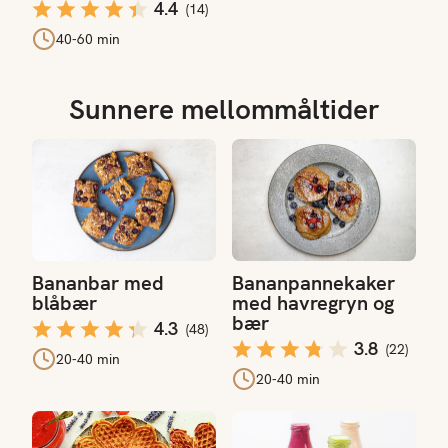
4.4
(
14
)
40-60 min
Sunnere mellommåltider
Bananbar med blåbær
Bananpannekaker med havre
Bananbar med
Bananpannekaker
blåbær
med havregryn og
bær
4.3
(
48
)
3.8
(
22
)
20-40 min
20-40 min
Matpakkevafler
Grønn smoothie med cottage