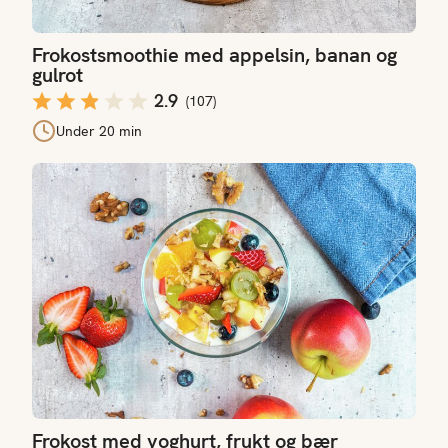
Frokostsmoothie med appelsin, banan og
gulrot
2.9
(
107
)
Under 20 min
Frokost med yoghurt, frukt og bær
Frokost med yoghurt, frukt og bær