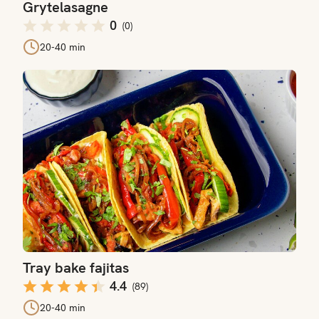
Grytelasagne
0
(
0
)
20-40 min
Tray bake fajitas
Tray bake fajitas
4.4
(
89
)
20-40 min