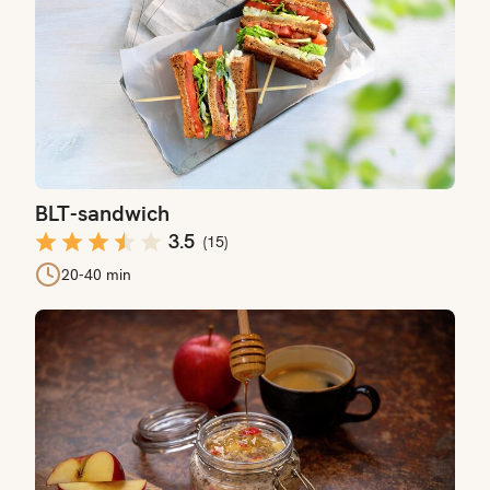
BLT-sandwich
3.5
(
15
)
20-40 min
Kjøleskapsgrøt med eple