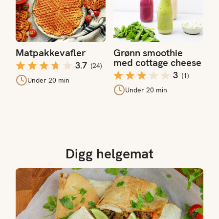
Matpakkevafler
Grønn smoothie
med cottage cheese
3.7
(
24
)
3
(
1
)
Under 20 min
Under 20 min
Digg helgemat
Langpanne quesadilla