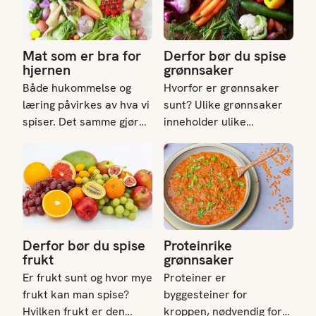
og spennende, og som
hele familien vil se frem
til.
Mat som er bra for
Derfor bør du spise
hjernen
grønnsaker
Både hukommelse og
Hvorfor er grønnsaker
læring påvirkes av hva vi
sunt? Ulike grønnsaker
spiser. Det samme gjør
inneholder ulike
humøret. Gir du hjernen
næringsstoffer, og ofte
Derfor bør du spise frukt
Proteinrike grønnsaker
riktig drivstoff, fungerer
kan fargen illustrere
du bedre.
hvilke vitaminer og
antioksidanter de ulike
grønnsakene inneholder.
Derfor bør du spise
Proteinrike
frukt
grønnsaker
Er frukt sunt og hvor mye
Proteiner er
frukt kan man spise?
byggesteiner for
Hvilken frukt er den
kroppen, nødvendig for