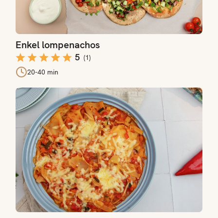
Enkel lompenachos
5
(
1
)
20-40 min
Grytelasagne