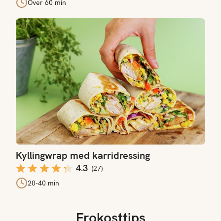
Over 60 min
Kyllingwrap med karridressing
Kyllingwrap med karridressing
4.3
(
27
)
20-40 min
Frokosttips