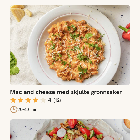
Mac and cheese med skjulte grønnsaker
Mac and cheese med skjulte grønnsaker
4
(
12
)
20-40 min
Dirty fries - pommes frites med taco