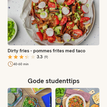
Dirty fries - pommes frites med taco
3.3
(
9
)
40-60 min
Gode studenttips
Dette bør du spise i eksamenstiden
Billig og sunn ukemeny