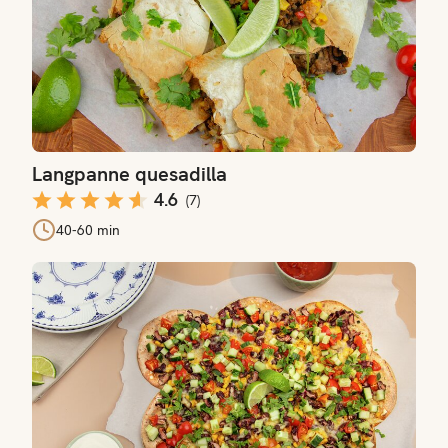
Langpanne quesadilla
4.6
(
7
)
40-60 min
Enkel lompenachos