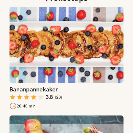
Bananpannekaker
Bananpannekaker
3.8
(
23
)
20-40 min
Havregrøt med eple