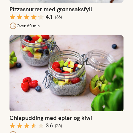
Pizzasnurrer med grønnsaksfyll
4.1
(
36
)
Over 60 min
Chiapudding med epler og kiwi
Chiapudding med epler og kiwi
3.6
(
26
)