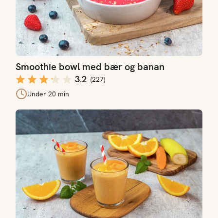
Smoothie bowl med bær og banan
3.2
(
227
)
Under 20 min
Frokostsmoothie med appelsin, banan og gulrot