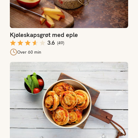
Kjøleskapsgrøt med eple
3.6
(
49
)
Over 60 min
Pizzasnurrer med grønnsaksfyll