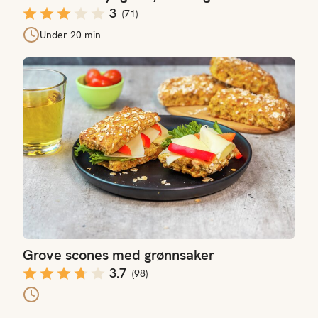
3
(
71
)
Under 20 min
Grove scones med grønnsaker
Grove scones med grønnsaker
3.7
(
98
)