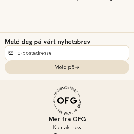
sunneste?
vekst, reparasjon av vev
og produksjon av
enzymer og hormoner.
Selv om mange forbinder
proteiner med animalske
Meld deg på vårt nyhetsbrev
produkter som kjøtt, fisk,
egg og meieriprodukter,
kan også grønnsaker
bidra til ditt daglige
Meld på
proteininntak.
Mer fra OFG
Kontakt oss