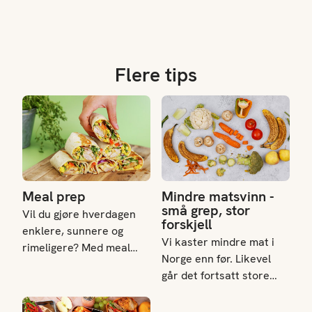
opp rester på. Her får du
porsjon. Ideelt for
tips om hvordan du kan
studenter og spareglade,
bruke det du har av
disse oppskriftene
rester i kjøleskapet til å
reduserer matsvinn og
lage en enkel wok.
holder budsjettet nede.
Flere tips
Meal prep
Mindre matsvinn - små grep, st
Meal prep
Mindre matsvinn -
små grep, stor
Vil du gjøre hverdagen
forskjell
enklere, sunnere og
Vi kaster mindre mat i
rimeligere? Med meal
Norge enn før. Likevel
prep planlegger og lager
går det fortsatt store
du måltider på forhånd,
mengder spiselig mat i
slik at du alltid har gode
Matpakketips
søpla hvert år. I 2024 ble