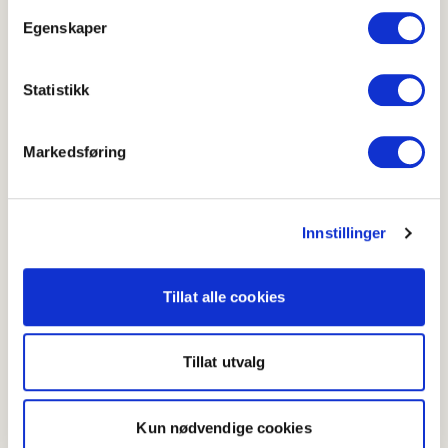
Egenskaper
Statistikk
Grønnsakwok med eggnudler
3.3
Markedsføring
(
14
)
Under 20 min
Pasta med brokkoli
Innstillinger
Tillat alle cookies
Tillat utvalg
Kun nødvendige cookies