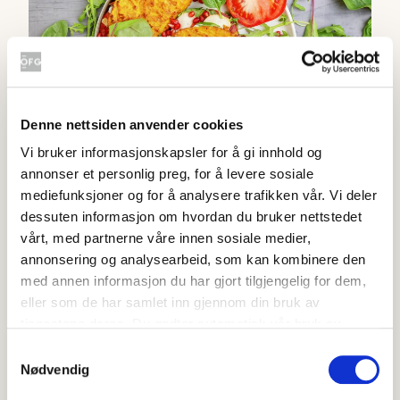
Denne nettsiden anvender cookies
Vi bruker informasjonskapsler for å gi innhold og
annonser et personlig preg, for å levere sosiale
Proteinrik gulrotwrap
mediefunksjoner og for å analysere trafikken vår. Vi deler
4.4
(
41
)
dessuten informasjon om hvordan du bruker nettstedet
20-40 min
vårt, med partnerne våre innen sosiale medier,
annonsering og analysearbeid, som kan kombinere den
Grønnsakwok med eggnudler
med annen informasjon du har gjort tilgjengelig for dem,
eller som de har samlet inn gjennom din bruk av
tjenestene deres. Du godtar automatisk vår bruk av
informasjonskapsler ved å bruke nettstedet vårt.
Samtykkevalg
Nødvendig