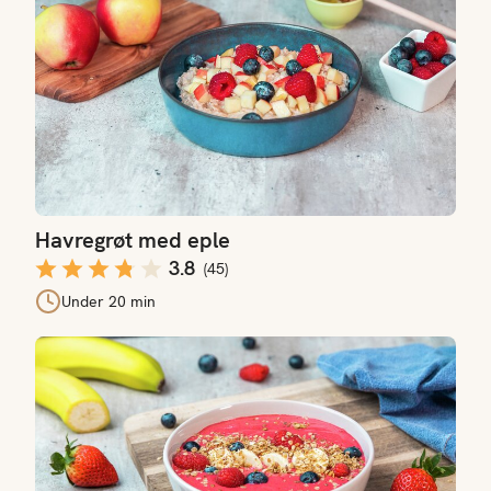
Havregrøt med eple
3.8
(
45
)
Under 20 min
Smoothie bowl med bær og banan