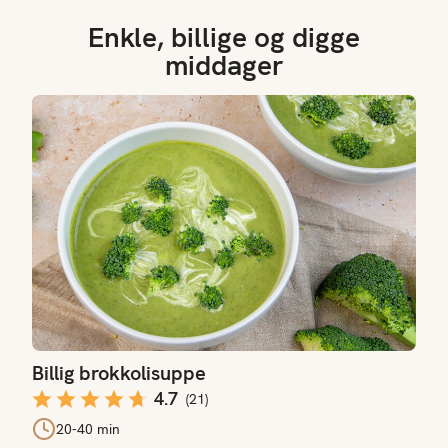
Enkle, billige og digge
middager
Billig brokkolisuppe
Billig brokkolisuppe
4.7
(
21
)
20-40 min