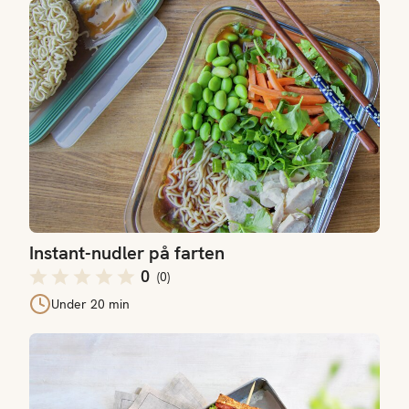
Instant-nudler på farten
Instant-nudler på farten
0
(
0
)
Under 20 min
BLT-sandwich