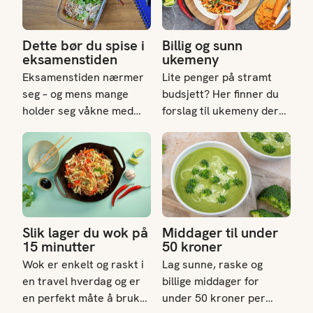
Dette bør du spise i
Billig og sunn
eksamenstiden
ukemeny
Eksamenstiden nærmer
Lite penger på stramt
seg – og mens mange
budsjett? Her finner du
holder seg våkne med
forslag til ukemeny der
energidrikk og smågodt,
du kan spise digg mat
Slik lager du wok på 15 minutter
Middager til under 50 kroner
kan det lønne seg å
som både er enkel og
tenke litt mer på hva du
billig 🤑
spiser. Kostholdet har
nemlig større innvirkning
på konsentrasjon,
utholdenhet og humør
Slik lager du wok på
Middager til under
enn du kanskje tror.
15 minutter
50 kroner
Wok er enkelt og raskt i
Lag sunne, raske og
en travel hverdag og er
billige middager for
en perfekt måte å bruke
under 50 kroner per