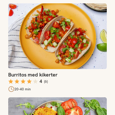
Burritos med kikerter
Burritos med kikerter
4
(
6
)
20-40 min
Proteinrik gulrotwrap