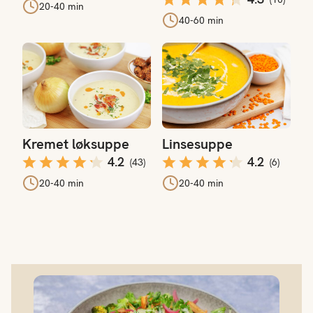
20-40 min
40-60 min
Kremet løksuppe
Linsesuppe
Kremet løksuppe
Linsesuppe
4.2
4.2
(
43
)
(
6
)
20-40 min
20-40 min
Våre 12 beste middagssalater