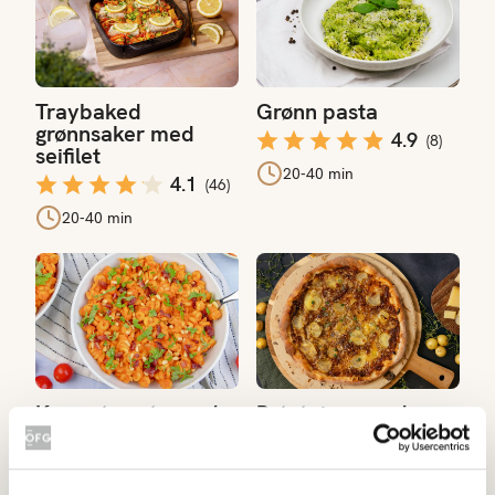
Traybaked
Grønn pasta
grønnsaker med
4.9
(
8
)
seifilet
20-40 min
4.1
(
46
)
20-40 min
Kremet pasta med bacon og grønnsaker
Potetpizza med karamellisert
Kremet pasta med
Potetpizza med
bacon og
karamellisert løk
grønnsaker
4.8
(
6
)
4.2
(
30
)