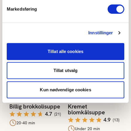
Spinat- og soppai
Wok med tofu
3.9
5
(
15
)
(
1
)
Markedsføring
Over 60 min
Under 20 min
Innstillinger
Tillat alle cookies
Enkle og billige supper
Billig brokkolisuppe
Kremet blomkålsuppe
Tillat utvalg
Kun nødvendige cookies
Billig brokkolisuppe
Kremet
blomkålsuppe
4.7
(
21
)
4.9
(
13
)
20-40 min
Under 20 min