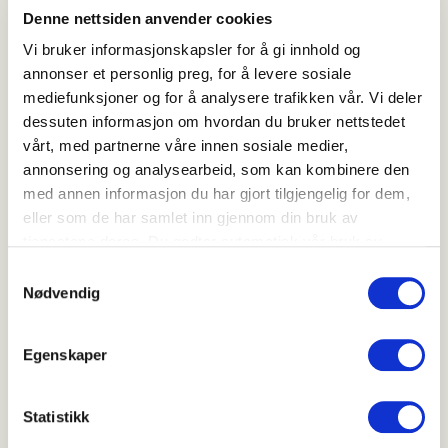
Over 60 min
Denne nettsiden anvender cookies
40-60 min
Vi bruker informasjonskapsler for å gi innhold og
Fargerike pannekaker
Tomatrisotto
annonser et personlig preg, for å levere sosiale
mediefunksjoner og for å analysere trafikken vår. Vi deler
dessuten informasjon om hvordan du bruker nettstedet
vårt, med partnerne våre innen sosiale medier,
annonsering og analysearbeid, som kan kombinere den
med annen informasjon du har gjort tilgjengelig for dem,
Fargerike
Tomatrisotto
pannekaker
eller som de har samlet inn gjennom din bruk av
3.4
(
16
)
4.5
tjenestene deres. Du godtar automatisk vår bruk av
(
11
)
20-40 min
informasjonskapsler ved å bruke nettstedet vårt.
Samtykkevalg
40-60 min
Nødvendig
Spinat- og soppai
Wok med tofu
Egenskaper
Statistikk