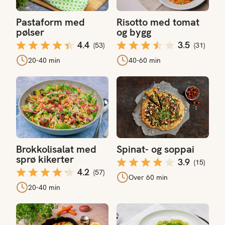
Pastaform med
Risotto med tomat
pølser
og bygg
4.4
3.5
(
53
)
(
31
)
20-40 min
40-60 min
Brokkolisalat med sprø kikerter
Spinat- og soppai
Brokkolisalat med
Spinat- og soppai
sprø kikerter
3.9
(
15
)
4.2
(
57
)
Over 60 min
20-40 min
Traybaked grønnsaker med seifilet
Grønn pasta