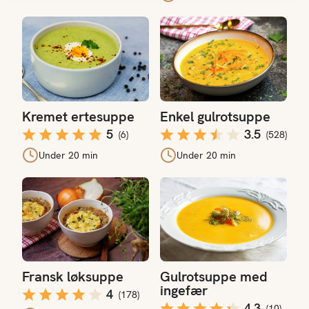
Kremet ertesuppe
Enkel gulrotsuppe
Kremet ertesuppe
Enkel gulrotsuppe
5
3.5
(
6
)
(
528
)
Under 20 min
Under 20 min
Fransk løksuppe
Gulrotsuppe med ingefær
Fransk løksuppe
Gulrotsuppe med
ingefær
4
(
178
)
4.3
(
10
)