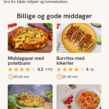
bra for både miljøet og lommeboken.
Billige og gode middager
Middagspai med potetbunn
Burritos med kikerter
Middagspai med
Burritos med
potetbunn
kikerter
4.2
4
(
195
)
(
6
)
40-60 min
20-40 min
Pastaform med pølser
Risotto med tomat og bygg