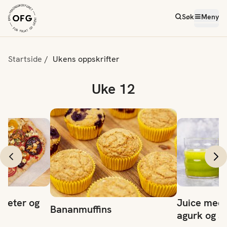
Søk
Meny
Startside
Ukens oppskrifter
Uke 12
ter og chevre
Juice med ana
Bananmuffins
 beter og
Juice med 
Bananmuffins
agurk og si