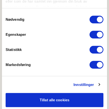
eller som de har samlet inn gjennom din bruk av
tjenestene deres. Du godtar automatisk vår bruk av
informasjonskapsler ved å bruke nettstedet vårt.
Samtykkevalg
Nødvendig
Uke 27
Egenskaper
Uke 26
Statistikk
Markedsføring
Innstillinger
Tillat alle cookies