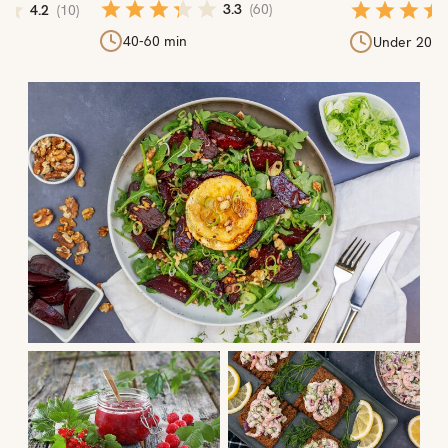
3.3
(
60
)
4.2
(
10
)
40-60 min
min
Under 20 m
Ukens oppskrifter