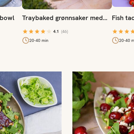
sbowl
Traybaked grønnsaker med
Fish ta
seifilet
4.1
(
46
)
20-40 min
20-40 m
Uke 31