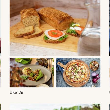
Uke 26
Uke 23
U