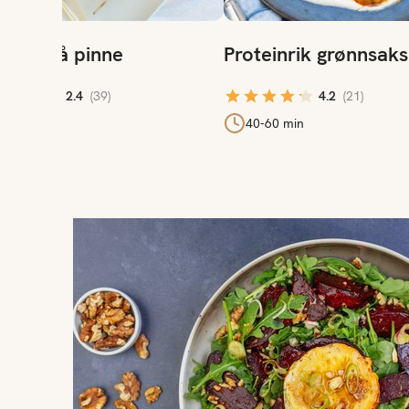
anis på pinne
Proteinrik grønnsak
2.4
(
39
)
4.2
(
21
)
40-60 min
Ukens oppskrifter