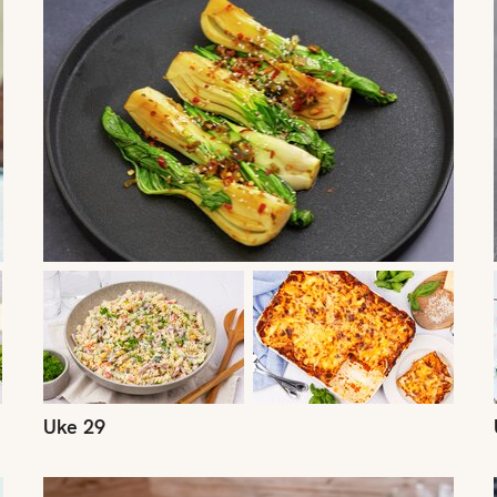
Uke 29
Uke 26
U