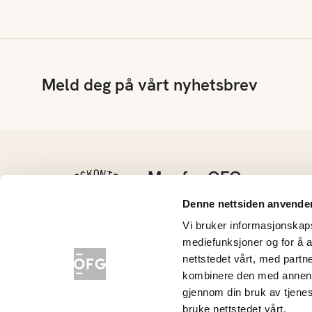
Meld deg på vårt nyhetsbrev
Mer fra OFG
Kontakt oss
Denne nettsiden anvende
Barnehage
Vi bruker informasjonskapsl
Grøntløftet
mediefunksjoner og for å a
Konkurranser
nettstedet vårt, med part
Nyhetsarkiv
kombinere den med annen in
gjennom din bruk av tjene
Opplysningskontoret for frukt og grønt
bruke nettstedet vårt.