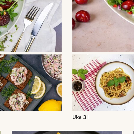
Uke 31
Uke 29
U