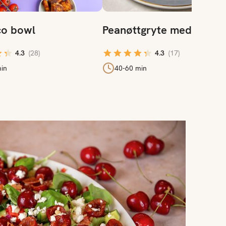
co bowl
Peanøttgryte med kyllin
4.3
(
28
)
4.3
(
17
)
in
40-60 min