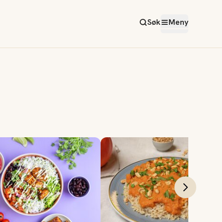
Søk
Meny
bowl
Peanøttgryte med kylling