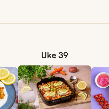
Uke 39
Traybaked grønnsaker med seifilet
Fish taco 