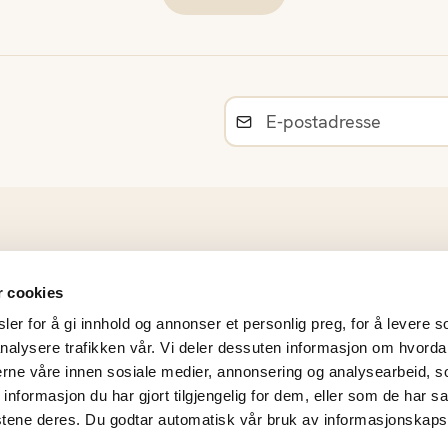
Råvarer
r cookies
Norsk sesongkalender
er for å gi innhold og annonser et personlig preg, for å levere s
Materiell og bildearkiv
nalysere trafikken vår. Vi deler dessuten informasjon om hvorda
Frukt- og Grøntinnsikt
nerne våre innen sosiale medier, annonsering og analysearbeid, 
Personvernerklæring
formasjon du har gjort tilgjengelig for dem, eller som de har sa
Årsrapporter
stene deres. Du godtar automatisk vår bruk av informasjonskaps