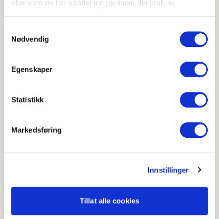
eller som de har samlet inn gjennom din bruk av
tjenestene deres. Du godtar automatisk vår bruk av
informasjonskapsler ved å bruke nettstedet vårt.
Samtykkevalg
Nødvendig
Uke 27
Egenskaper
Uke 26
Statistikk
Markedsføring
Innstillinger
Tillat alle cookies