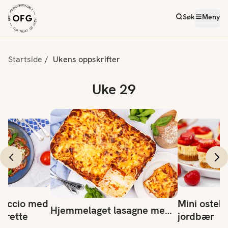
Søk
Meny
Startside
Ukens oppskrifter
Uke 29
io med syrlig vinaigrette
Mini ostekak
Hjemmelaget lasagne med ostesaus
paccio med
Mini ostek
Hjemmelaget lasagne med
igrette
jordbær
ostesaus