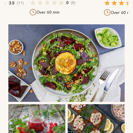
0
(
0
)
3.5
(
11
)
Over 60 min
min
Over 60 mi
Ukens oppskrifter