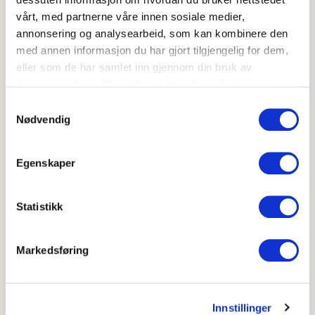
vårt, med partnerne våre innen sosiale medier,
annonsering og analysearbeid, som kan kombinere den
med annen informasjon du har gjort tilgjengelig for dem,
Fargerik kålsalat
eller som de har samlet inn gjennom din bruk av
4
(
50
)
tjenestene deres. Du godtar automatisk vår bruk av
20-40 min
informasjonskapsler ved å bruke nettstedet vårt.
Samtykkevalg
Nødvendig
Godt med kål
Egenskaper
Okonomiyaki
Statistikk
Markedsføring
Innstillinger