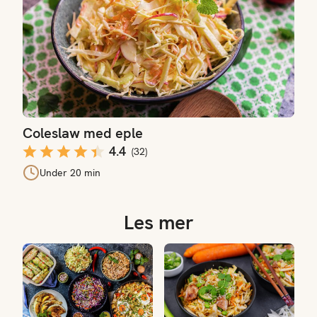
Coleslaw med eple
4.4
(
32
)
Under 20 min
Les mer
Våre beste oppskrifter med kål
10 på topp med kål