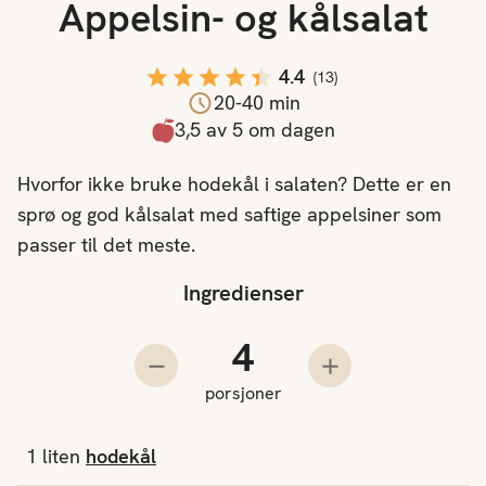
Appelsin- og kålsalat
4.4
(
13
)
20-40 min
3,5 av 5 om dagen
Hvorfor ikke bruke hodekål i salaten? Dette er en
sprø og god kålsalat med saftige appelsiner som
passer til det meste.
Ingredienser
Antall porsjoner
Trekk fra en porsjon
Legg til en porsjo
porsjoner
1
liten
hodekål