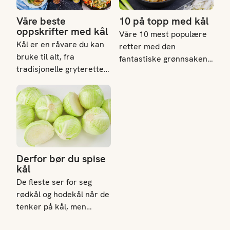
Våre beste
10 på topp med kål
oppskrifter med kål
Våre 10 mest populære
Kål er en råvare du kan
retter med den
bruke til alt, fra
fantastiske grønnsaken
tradisjonelle gryteretter
hodekål.
og varme supper til
Derfor bør du spise kål
friske salater,
fermentert surkål og
moderne vegetarretter.
Mulighetene er mange,
og uansett hvordan du
tilbereder den, er kål
Derfor bør du spise
alltid et sunt valg.
kål
De fleste ser for seg
rødkål og hodekål når de
tenker på kål, men
kålfamilien består av