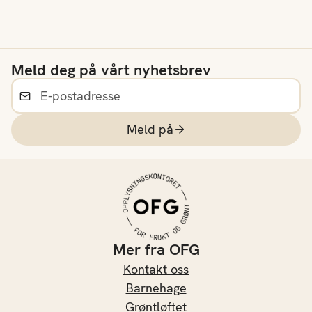
mange flere forskjellige
næringsrike sorter.
Bruksområdet er stort
og mange kålsorter
Meld deg på vårt nyhetsbrev
egner seg både til
baking, steking,
fermentering, grilling og
koking.
Meld på
Mer fra OFG
Kontakt oss
Barnehage
Grøntløftet