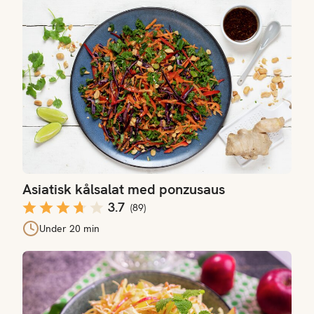
Asiatisk kålsalat med ponzusaus
Asiatisk kålsalat med ponzusaus
3.7
(
89
)
Under 20 min
Coleslaw med eple