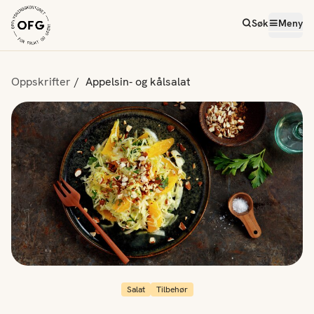
Søk
Meny
Oppskrifter
Appelsin- og kålsalat
Salat
Tilbehør