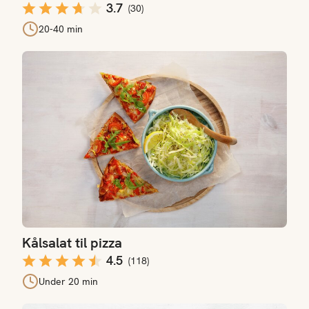
3.7
(
30
)
20-40 min
Kålsalat til pizza
Kålsalat til pizza
4.5
(
118
)
Under 20 min