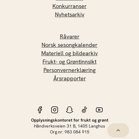
Konkurranser
Nyhetsarkiv
Råvarer
Norsk sesongkalender
Materiell og bildearkiv
Frukt- og Grøntinnsikt
Personvernerklæring
Årsrapporter
Opplysningskontoret for frukt og grønt
Håndverksveien 31 B, 1405 Langhus
Hopp til 
Org.nr: 983 084 915