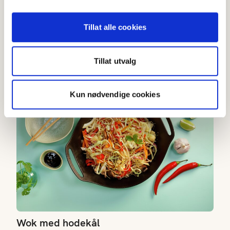
Tillat alle cookies
Okonomiyaki
2.5
(
329
)
Tillat utvalg
20-40 min
Wok med hodekål
Kun nødvendige cookies
Wok med hodekål