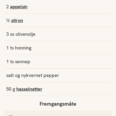
2
appelsin
½
sitron
3
ss
olivenolje
1
ts
honning
1
ts
sennep
salt og nykvernet pepper
50
g
hasselnøtter
Fremgangsmåte