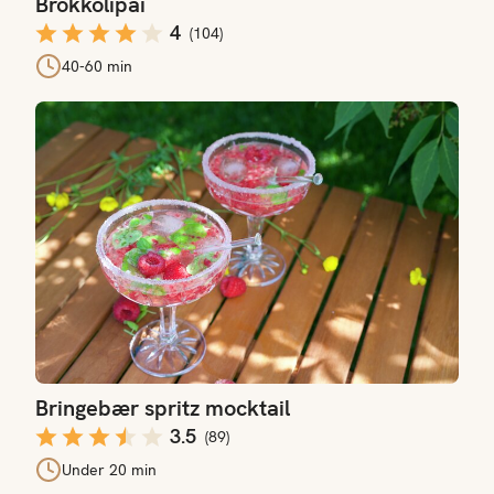
Brokkolipai
4
(
104
)
40-60 min
Bringebær spritz mocktail
Bringebær spritz mocktail
3.5
(
89
)
Under 20 min