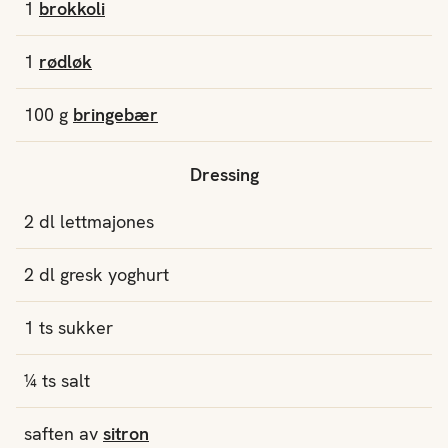
1
brokkoli
1
rødløk
100
g
bringebær
Dressing
2
dl
lettmajones
2
dl
gresk yoghurt
1
ts
sukker
¼
ts
salt
saften av
sitron