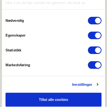
eller som de har samlet inn gjennom din bruk av
tjenestene deres. Du godtar automatisk vår bruk av
informasjonskapsler ved å bruke nettstedet vårt.
Samtykkevalg
Nødvendig
Egenskaper
Lun brokkolisalat med fetaost
3.6
(
15
)
Statistikk
20-40 min
Markedsføring
Prøv også disse oppskriftene
Stekt brokkoli med parmesan
Innstillinger
Tillat alle cookies