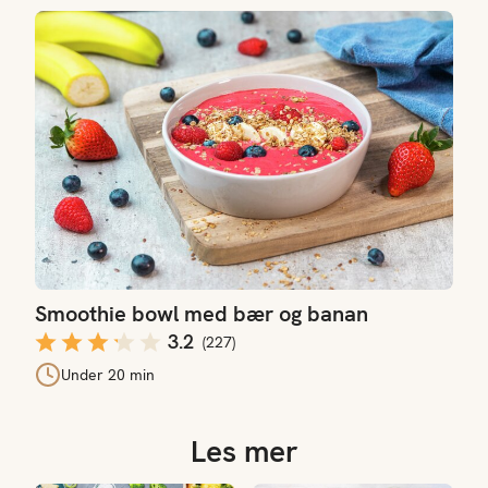
Smoothie bowl med bær og banan
Smoothie bowl med bær og banan
3.2
(
227
)
Under 20 min
Les mer