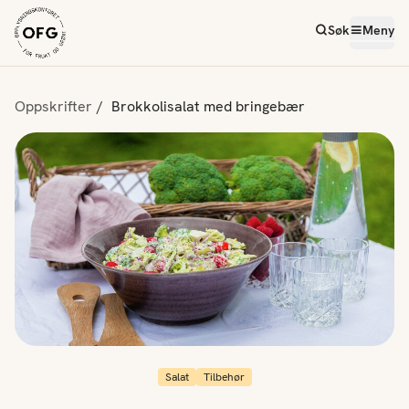
Søk
Meny
Oppskrifter
Brokkolisalat med bringebær
Salat
Tilbehør