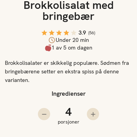
Brokkolisalat med
bringebær
3.9
(
56
)
Under 20 min
1 av 5 om dagen
Brokkolisalater er skikkelig populære. Sødmen fra
bringebærene setter en ekstra spiss på denne
varianten.
Ingredienser
Antall porsjoner
Trekk fra en porsjon
Legg til en porsjo
porsjoner