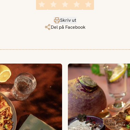
Skriv ut
Del på Facebook
Kålrotfries med tahinisaus