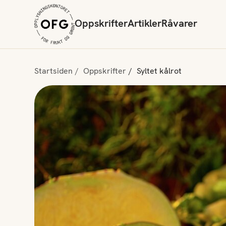
Oppskrifter
Artikler
Råvarer
Startsiden
Oppskrifter
Syltet kålrot