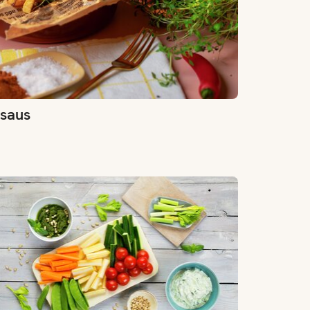
isaus
ønnsaker med dipp