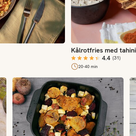
Kålrotfries med tahin
4.4
(
31
)
20-40 min
Ovnsbakte rotgrønnsaker med sitron
Gr