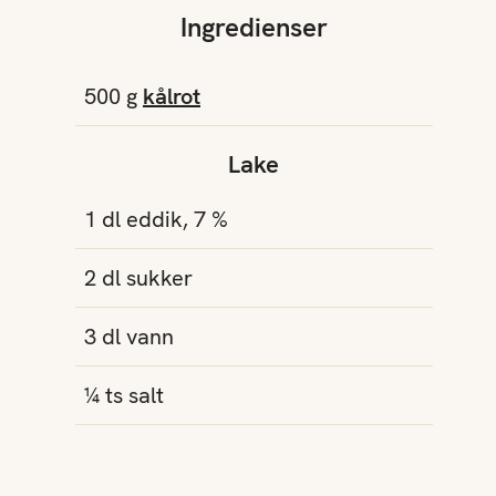
Ingredienser
500
g
kålrot
Lake
1
dl
eddik, 7 %
2
dl
sukker
3
dl
vann
¼
ts
salt