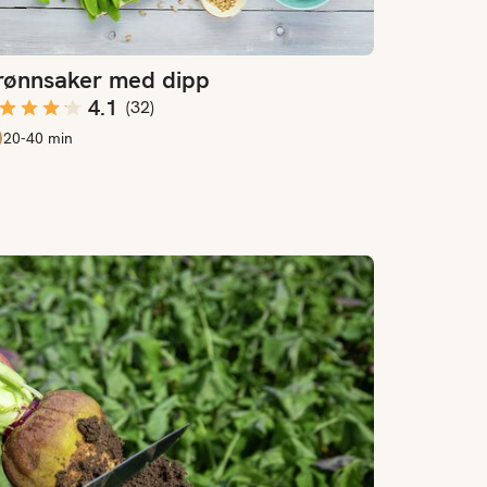
rønnsaker med dipp
4.1
(
32
)
20-40 min