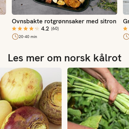
Ovnsbakte rotgrønnsaker med sitron
G
4.2
(
60
)
20-40 min
Les mer om norsk kålrot
Slik bruker du kålrot