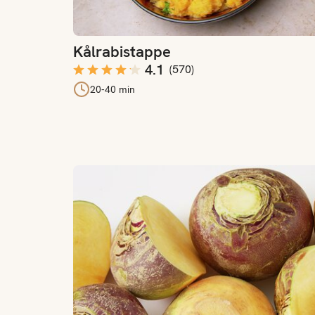
Kålrabistappe
4.1
(
570
)
20-40 min
Derfor bør du spise kålrot