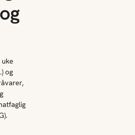
 og
n uke
.) og
råvarer,
g
atfaglig
G).