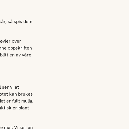
tår, så spis dem
høvler over
nne oppskriften
blitt en av våre
 ser vi at
 potet kan brukes
t er fullt mulig,
ktisk er blant
e mer. Vi ser en