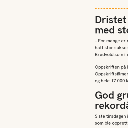
Dristet
med st
– For mange er d
hatt stor sukses
Bredvold som in
Oppskriften på
Oppskriftsfilme
og hele 17 000 
God gru
rekord
Siste tirsdagen
som ble opprette