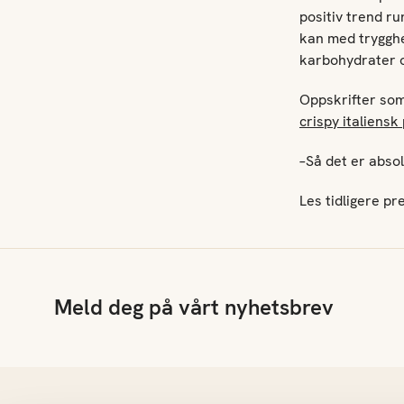
positiv trend ru
kan med trygghe
karbohydrater 
Oppskrifter som
crispy italiensk
–Så det er absol
Les tidligere p
Meld deg på vårt nyhetsbrev