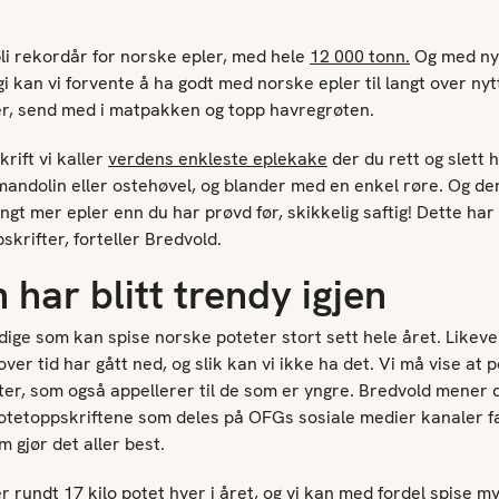
 bli rekordår for norske epler, med hele
12 000 tonn.
Og med ny
i kan vi forvente å ha godt med norske epler til langt over nyt
r, send med i matpakken og topp havregrøten.
krift vi kaller
verdens enkleste eplekake
der du rett og slett 
andolin eller ostehøvel, og blander med en enkel røre. Og de
ngt mer epler enn du har prøvd før, skikkelig saftig! Dette har 
skrifter, forteller Bredvold.
 har blitt trendy igjen
ldige som kan spise norske poteter stort sett hele året. Likevel
ver tid har gått ned, og slik kan vi ikke ha det. Vi må vise at
er, som også appellerer til de som er yngre. Bredvold mener de
 potetoppskriftene som deles på OFGs sosiale medier kanaler fa
m gjør det aller best.
r rundt
17 kilo
potet hver i året, og vi kan med fordel spise my