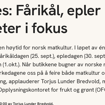
es: Fårikål, epler
ter i fokus
n høytid for norsk matkultur. I løpet av é
rikåldagen (25. sept.), epledagen (30. sept
 (1.okt.). Når butikkene bugner av norske 
kedagene oss på å feire både matkultur o
ing, applauderer Torjus Lunder Bredvold, m
Opplysningskontoret for frukt og grønt (OF
0:00 av Torjus Lunder Bredvold,