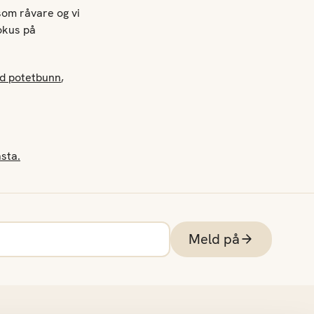
 som råvare og vi
okus på
d potetbunn
,
asta.
Meld på