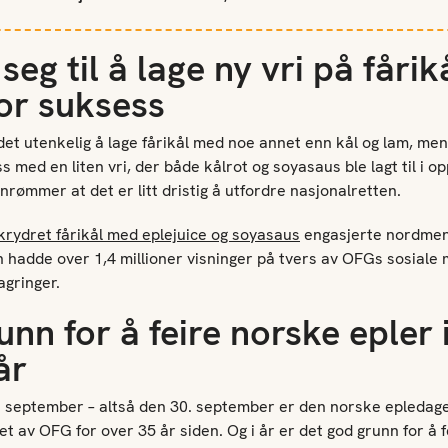
 seg til å lage ny vri på fåri
or suksess
et utenkelig å lage fårikål med noe annet enn kål og lam, men 
s med en liten vri, der både kålrot og soyasaus ble lagt til i op
nrømmer at det er litt dristig å utfordre nasjonalretten.
krydret fårikål med eplejuice og soyasaus
engasjerte nordmenn 
n hadde over 1,4 millioner visninger på tvers av OFGs sosiale
lagringer.
nn for å feire norske epler i
år
 i september – altså den 30. september er den norske epledage
t av OFG for over 35 år siden. Og i år er det god grunn for å 