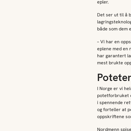
epler.
Det ser ut til å
lagringsteknolog
både som dem e
– Vi har en opps
eplene med en m
har garantert la
mest brukte opp
Poteten
I Norge er vi he
potetforbruket o
i spennende rett
og forteller at
oppskriftene so
Nordmenn spise