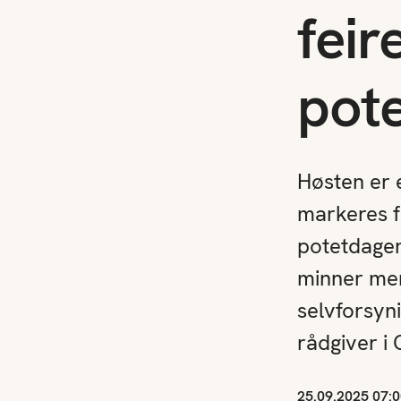
feir
pote
Høsten er e
markeres få
potetdagen
minner mer
selvforsyn
rådgiver i 
25.09.2025 07:0