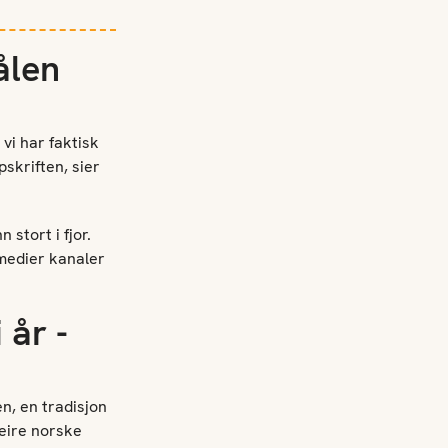
kålen
vi har faktisk
pskriften, sier
stort i fjor.
 medier kanaler
 år -
n, en tradisjon
feire norske