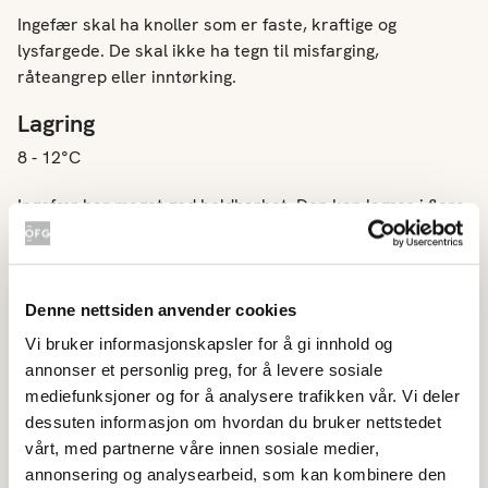
Ingefær skal ha knoller som er faste, kraftige og
lysfargede. De skal ikke ha tegn til misfarging,
råteangrep eller inntørking.
Lagring
8 - 12°C
Ingefær har meget god holdbarhet. Den kan lagres i flere
måneder ved gode lagringsforhold. Fuktighet under
lagring fører til misfarging og råte.
Denne nettsiden anvender cookies
Norsk
Ingefær, Ingefærrot
Vi bruker informasjonskapsler for å gi innhold og
Latin
Zingiber officinale
annonser et personlig preg, for å levere sosiale
mediefunksjoner og for å analysere trafikken vår. Vi deler
Engelsk
Ginger
dessuten informasjon om hvordan du bruker nettstedet
Tysk
Ingwer
vårt, med partnerne våre innen sosiale medier,
annonsering og analysearbeid, som kan kombinere den