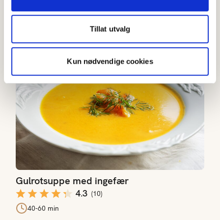
Appelsinsmoothie med ingefær
3.3
(
21
)
Under 20 min
Tillat utvalg
Gulrotsuppe med ingefær
Kun nødvendige cookies
Gulrotsuppe med ingefær
4.3
(
10
)
40-60 min