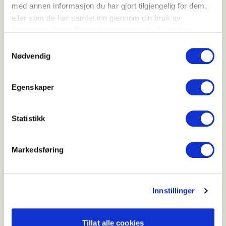
Fransk
Gingembre
med annen informasjon du har gjort tilgjengelig for dem,
eller som de har samlet inn gjennom din bruk av
Spansk
Jengibre
tjenestene deres. Du godtar automatisk vår bruk av
Italiensk
Zenzero
informasjonskapsler ved å bruke nettstedet vårt.
Samtykkevalg
Nødvendig
Bruk frisk ingefær
Egenskaper
Appelsinsmoothie med ingefær
Statistikk
Markedsføring
Innstillinger
Tillat alle cookies