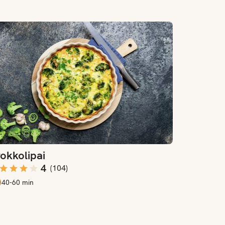
okkolipai
okkolipai
4
(
104
)
40-60 min