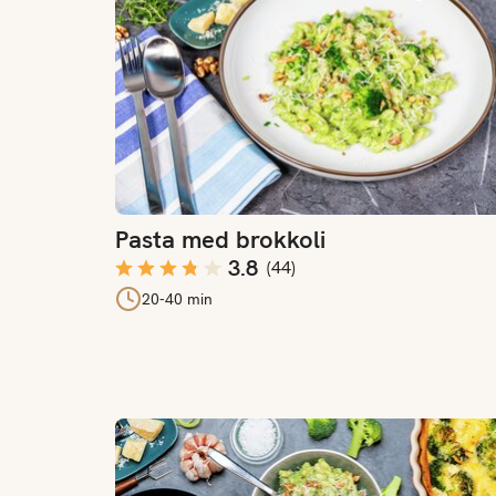
Pasta med brokkoli
3.8
(
44
)
20-40 min
Slik bruker du brokkoli