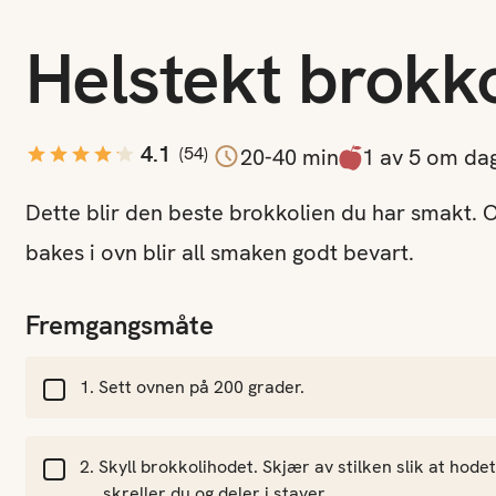
Helstekt brokko
jon
4.1
(
54
)
20-40 min
1 av 5 om da
Dette blir den beste brokkolien du har smakt. O
bakes i ovn blir all smaken godt bevart.
Fremgangsmåte
Sett ovnen på 200 grader.
Skyll brokkolihodet. Skjær av stilken slik at hodet
skreller du og deler i staver.