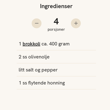
Ingredienser
Antall porsjoner
Trekk fra en porsjon
Legg til en pors
porsjoner
1
brokkoli
ca. 400 gram
2
ss
olivenolje
litt salt
og pepper
1
ss
flytende
honning