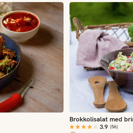
Brokkolisalat med bringebær
Brokkolisalat med br
3.9
(
56
)