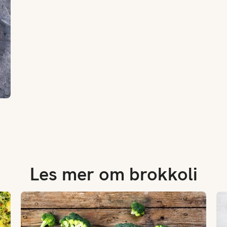
Les mer om brokkoli
Derfor bør du spise brokkoli
Vå