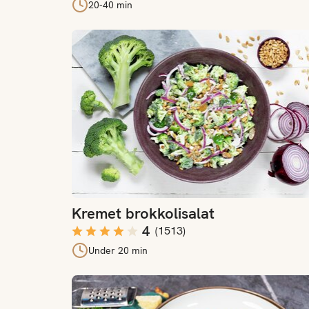
20-40 min
Kremet brokkolisalat
Kremet brokkolisalat
4
(
1513
)
Under 20 min
Pasta med brokkoli