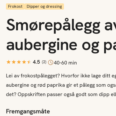
Frokost
Dipper og dressing
Smørepålegg av
aubergine og p
4.5
(
2
)
40-60 min
Lei av frokostpålegget? Hvorfor ikke lage ditt 
aubergine og rød paprika gir et pålegg som også
det? Oppskriften passer også godt som dipp el
Fremgangsmåte