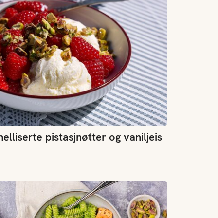
liserte pistasjnøtter og vaniljeis
sta med grønnkålpesto og laks