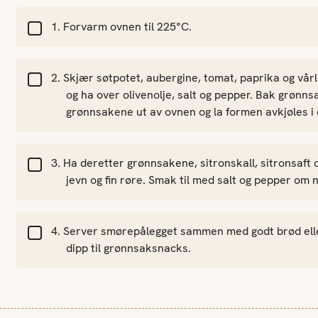
Forvarm ovnen til 225°C.
Skjær søtpotet, aubergine, tomat, paprika og vårlø
og ha over olivenolje, salt og pepper. Bak grønnsa
grønnsakene ut av ovnen og la formen avkjøles i 
Ha deretter grønnsakene, sitronskall, sitronsaft 
jevn og fin røre. Smak til med salt og pepper om 
Server smørepålegget sammen med godt brød eller
dipp til grønnsaksnacks.