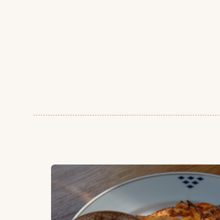
Enkle og sprø kålrotfries