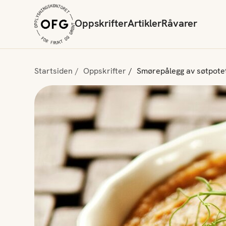
Oppskrifter
Artikler
Råvarer
Startsiden
Oppskrifter
Smørepålegg av søtpotet