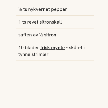
½
ts
nykvernet
pepper
1
ts
revet sitronskall
saften av
½
sitron
10
blader
frisk mynte
- skåret i
tynne strimler