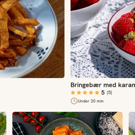
Bringebær med karamel
5
(
5
)
Under 20 min
Vodkapasta uten vodka
Pa