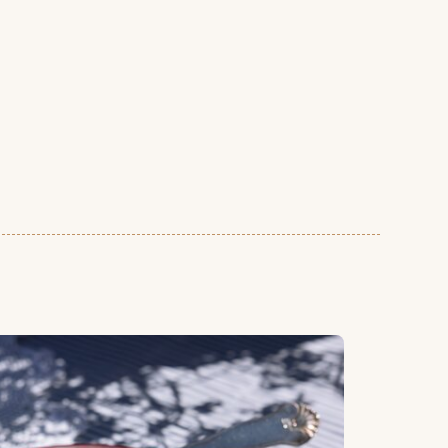
pistasjnøtter og vaniljeis