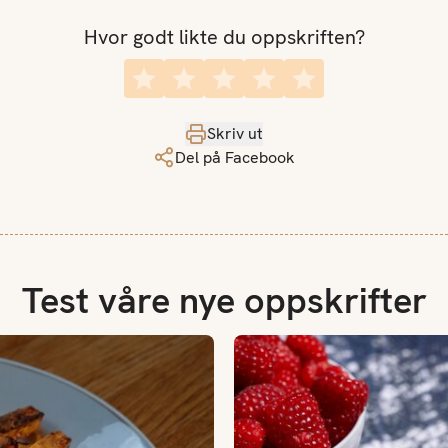
Hvor godt likte du oppskriften?
Skriv ut
Del på Facebook
Test våre nye oppskrifter
Bringebær med karamelliserte 