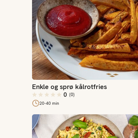
Enkle og sprø kålrotfries
0
(
0
)
20-40 min
Kremet one pot pasta med kylling og brokkoli