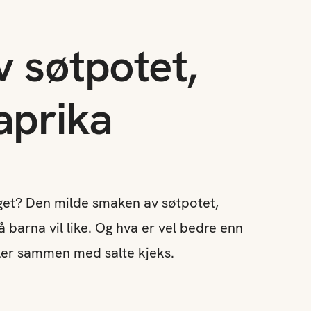
 søtpotet,
aprika
eget? Den milde smaken av søtpotet,
 barna vil like. Og hva er vel bedre enn
ler sammen med salte kjeks.