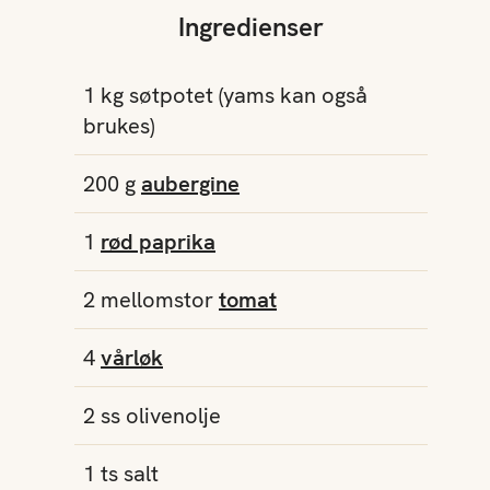
Ingredienser
1
kg
søtpotet
(yams kan også
brukes)
200
g
aubergine
1
rød paprika
2
mellomstor
tomat
4
vårløk
2
ss
olivenolje
1
ts
salt