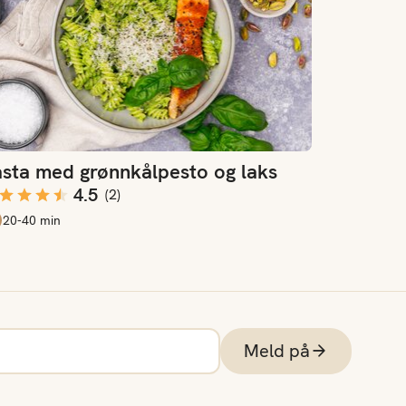
sta med grønnkålpesto og laks
4.5
(
2
)
20-40 min
Meld på