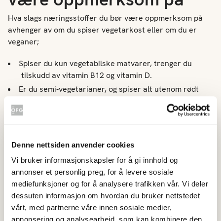
Hva slags næringsstoffer du bør være oppmerksom på
avhenger av om du spiser vegetarkost eller om du er
veganer;
Spiser du kun vegetabilske matvarer, trenger du
tilskudd av vitamin B12 og vitamin D.
Er du semi-vegetarianer, og spiser alt utenom rødt
kjøtt, vil dette ha minimalt å si for din
ernæringsstatus. Det eneste du skal være påpasselig
med er å få i deg nok jern.
Vitamin C
fremmer
jernopptaket i kroppen, så det kan være lurt med et
Denne nettsiden anvender cookies
glass appelsinjuice eller frukt til måltidene.
Vi bruker informasjonskapsler for å gi innhold og
Som lakto-ovo-vegetarianer får du i deg proteiner
annonser et personlig preg, for å levere sosiale
også gjennom melk og egg. Det du bør ha ekstra
mediefunksjoner og for å analysere trafikken vår. Vi deler
fokus på, er jern og vitamin D.
dessuten informasjon om hvordan du bruker nettstedet
En lakto-vegetarianer får proteiner og kalsium fra
vårt, med partnerne våre innen sosiale medier,
melkeprodukter, men bør også passe på å få i seg
annonsering og analysearbeid, som kan kombinere den