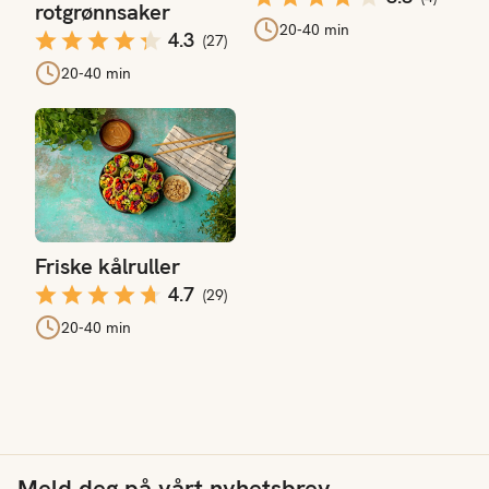
rotgrønnsaker
20-40 min
4.3
(
27
)
20-40 min
Friske kålruller
Friske kålruller
4.7
(
29
)
20-40 min
Meld deg på vårt nyhetsbrev