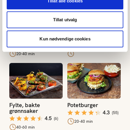
Tillat alle cookies
Tillat utvalg
Indiskinspirert
Grønnsakstaco i
potetgryte med
hjemmelagde
linser
lomper
Kun nødvendige cookies
4.3
4.7
(
34
)
(
7
)
20-40 min
Fylte, bakte grønnsaker
Potetburger
Fylte, bakte
Potetburger
grønnsaker
4.3
(
55
)
4.5
(
6
)
20-40 min
40-60 min