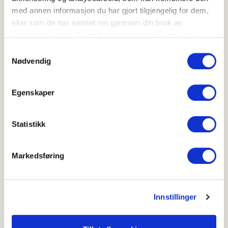
nok jern og vitamin D.
med annen informasjon du har gjort tilgjengelig for dem,
Er du veganer har du ingen naturlige kilder til vitamin
eller som de har samlet inn gjennom din bruk av
B12 i kostholdet og må ta tilskudd eller velge
tjenestene deres. Du godtar automatisk vår bruk av
berikede matvarer. Det samme gjelder vitamin D.
informasjonskapsler ved å bruke nettstedet vårt.
Samtykkevalg
Veganere bør også ha ekstra fokus på å få i seg nok
Nødvendig
kalsium, jern og jod.
Er du usikker på om du får i deg det du trenger av
næringsstoffer kan du sjekke dine verdier ved hjelp
Egenskaper
av en blodprøve hos din fastlege.
Statistikk
For mer utfyllende informasjon les mer
Markedsføring
hos
helsenorge.no
Spis vegetarisk
Innstillinger
Indiskinspirert potetgryte med linser
Grønnsakstaco i hjemmelagd