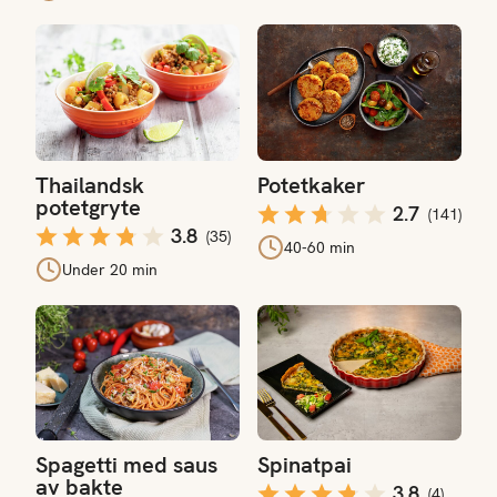
Thailandsk potetgryte
Potetkaker
Thailandsk
Potetkaker
potetgryte
2.7
(
141
)
3.8
(
35
)
40-60 min
Under 20 min
Spagetti med saus av bakte rotgrønnsaker
Spinatpai
Spagetti med saus
Spinatpai
av bakte
3.8
(
4
)