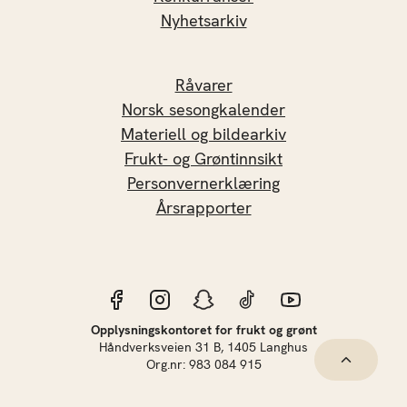
Nyhetsarkiv
Råvarer
Norsk sesongkalender
Materiell og bildearkiv
Frukt- og Grøntinnsikt
Personvernerklæring
Årsrapporter
Opplysningskontoret for frukt og grønt
Håndverksveien 31 B, 1405 Langhus
Hopp til 
Org.nr: 983 084 915