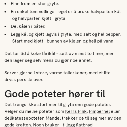
Finn frem en stor gryte.
En enkel tommelfingerregel er å bruke halvparten kål
og halvparten kjøtt i gryta.
Del kålen i båter.
Legg kål og kjøtt lagvis i gryta, med salt og hel pepper.
Start med kjøtt i bunnen av kjelen
og hell på vann.
Det tar tid å koke fårikål – sett av minst to timer, men
den lager seg selv mens du gjør noe annet.
Server gjerne i store, varme tallerkener, med et lite
dryss persille over.
Gode poteter hører til
Det trengs ikke stort mer til gryta enn gode poteter.
Velger du melne poteter som
Kerrs Pink
,
Pimpernel
eller
delikatessepoteten
Mandel
trekker de til seg mer av den
gode kraften. Noen bruker i tillegg flatbrød