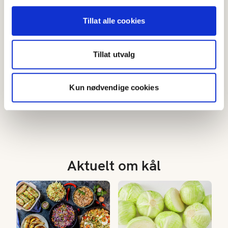
Tillat alle cookies
Tillat utvalg
Fårikål
Krydret fårikål med
eplejus og soyasaus
3.7
(
378
)
3.8
(
149
)
Kun nødvendige cookies
Over 60 min
Over 60 min
Aktuelt om kål
Våre beste oppskrifter med kål
Derfor bør du spise kål