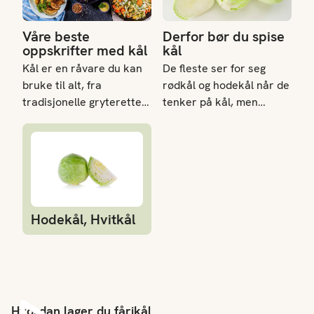
Våre beste
Derfor bør du spise
oppskrifter med kål
kål
Kål er en råvare du kan
De fleste ser for seg
bruke til alt, fra
rødkål og hodekål når de
tradisjonelle gryteretter
tenker på kål, men
og varme supper til
kålfamilien består av
Hodekål, Hvitkål
friske salater,
mange flere forskjellige
fermentert surkål og
næringsrike sorter.
moderne vegetarretter.
Bruksområdet er stort
Mulighetene er mange,
og mange kålsorter
og uansett hvordan du
egner seg både til
Hodekål, Hvitkål
tilbereder den, er kål
baking, steking,
alltid et sunt valg.
fermentering, grilling og
koking.
Hvordan lager du fårikål