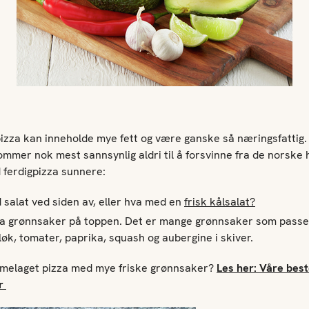
pizza kan inneholde mye fett og være ganske så næringsfattig
mmer nok mest sannsynlig aldri til å forsvinne fra de norske h
 ferdigpizza sunnere:
 salat ved siden av, eller hva med en
frisk kålsalat?
ra grønnsaker på toppen. Det er mange grønnsaker som passer
løk, tomater, paprika, squash og aubergine i skiver.
mmelaget pizza med mye friske grønnsaker?
Les her: Våre bes
r