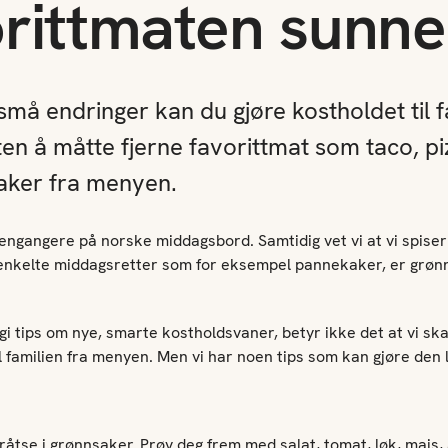
orittmaten sunne
å endringer kan du gjøre kostholdet til fam
ten å måtte fjerne favorittmat som taco, pi
aker fra menyen.
ngangere på norske middagsbord. Samtidig vet vi at vi spiser 
 enkelte middagsretter som for eksempel pannekaker, er grønn
gi tips om nye, smarte kostholdsvaner, betyr ikke det at vi ska
l familien fra menyen. Men vi har noen tips som kan gjøre den l
fråtse i grønnsaker. Prøv deg frem med salat, tomat, løk, mais,