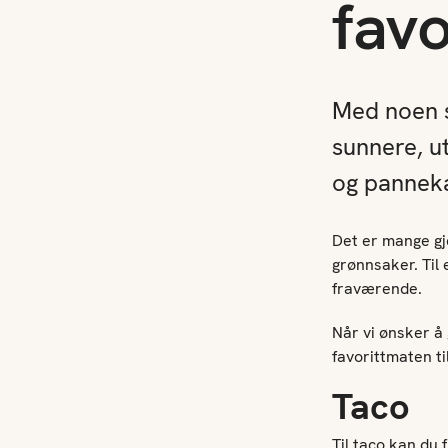
fav
Med noen sm
sunnere, u
og pannek
Det er mange gje
grønnsaker. Til
fraværende.
Når vi ønsker å 
favorittmaten ti
Taco
Til taco kan du 