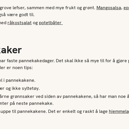
 grove lefser, sammen med mye frukt og grønt.
Mangosalsa,
ep
så være godt til.
 med
råkostsalat
og
potetbåter
aker
har faste pannekakedager. Det skal ikke så mye til for å gjøre
er er noen tips:
el i pannekakene.
ær og ikke syltetøy.
årne grønnsaker ved siden av pannekakene, så har man noe 
nter på neste pannekake.
 suppe til pannekakene. Det er enkelt og raskt å lage
hjemmela