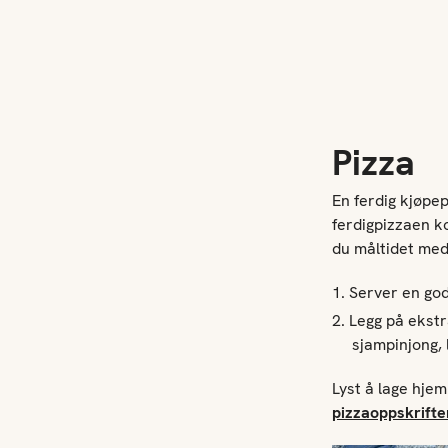
Pizza
En ferdig kjøpe
ferdigpizzaen ko
du måltidet med
Server en god
Legg på ekst
sjampinjong, 
Lyst å lage hje
pizzaoppskrifte