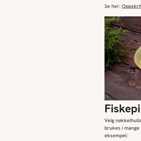
Se her:
Oppskrif
Fiskep
Velg nøkkelhull
brukes i mange r
eksempel: