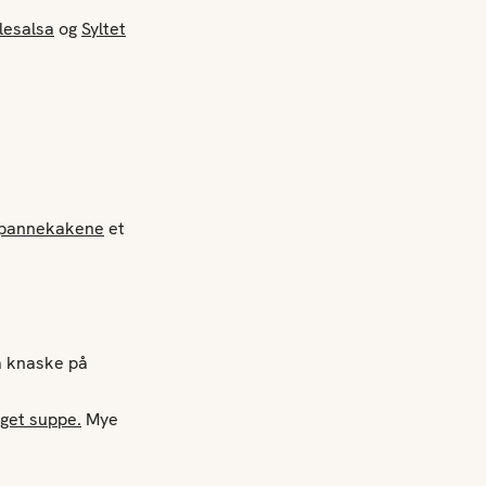
lesalsa
og
Syltet
pannekakene
et
å knaske på
get suppe.
Mye