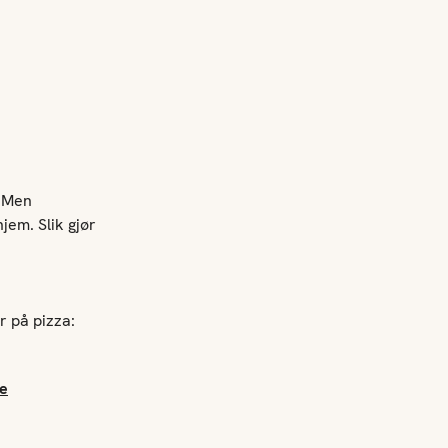
. Men
jem. Slik gjør
 på pizza:
te