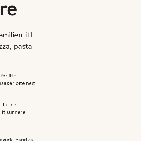
re
ilien litt
zza, pasta
for lite
saker ofte helt
l fjerne
itt sunnere.
 agurk, paprika