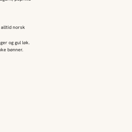
 alltid norsk
ger og gul løk
.
ruke
bønner.