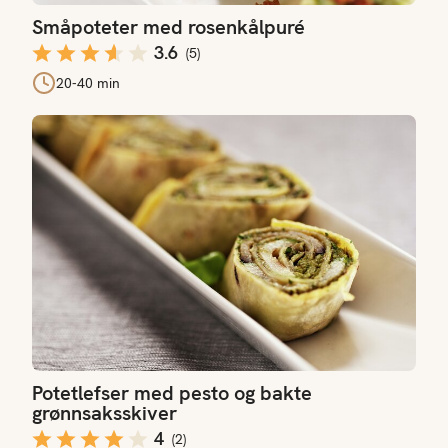
Småpoteter med rosenkålpuré
3.6
(
5
)
20-40 min
Potetlefser med pesto og bakte grønnsaksskiver
Potetlefser med pesto og bakte
grønnsaksskiver
4
(
2
)