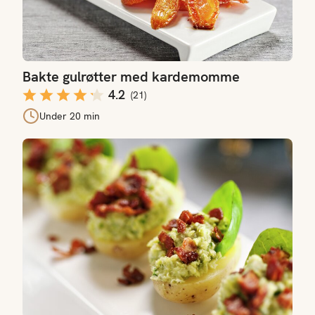
Bakte gulrøtter med kardemomme
4.2
(
21
)
Under 20 min
Småpoteter med rosenkålpuré