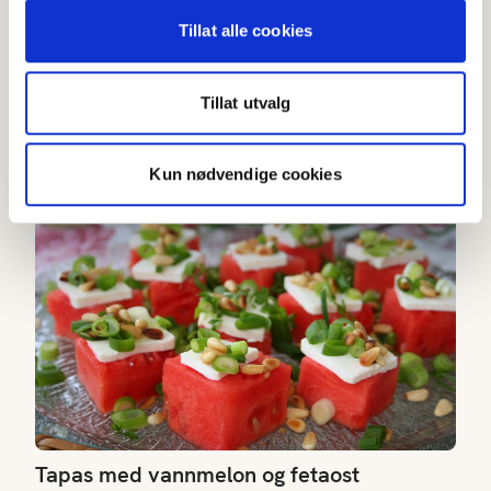
4.5
(
2
)
Tillat alle cookies
40-60 min
Tillat utvalg
Tapas
Kun nødvendige cookies
Tapas med vannmelon og fetaost
Tapas med vannmelon og fetaost