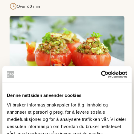
Over 60 min
Ratatouillefylte tomater
Denne nettsiden anvender cookies
Ratatouillefylte tomater
Vi bruker informasjonskapsler for å gi innhold og
5
(
4
)
annonser et personlig preg, for å levere sosiale
20-40 min
mediefunksjoner og for å analysere trafikken vår. Vi deler
dessuten informasjon om hvordan du bruker nettstedet
Ovnsbakt tortilla med oliven og grønnsaker
vårt, med partnerne våre innen sosiale medier,