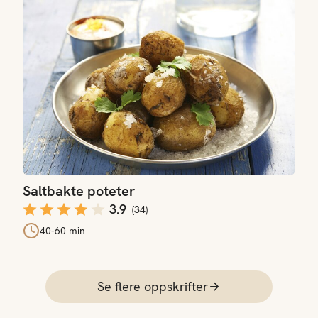
Saltbakte poteter
Saltbakte poteter
3.9
(
34
)
40-60 min
Se flere oppskrifter