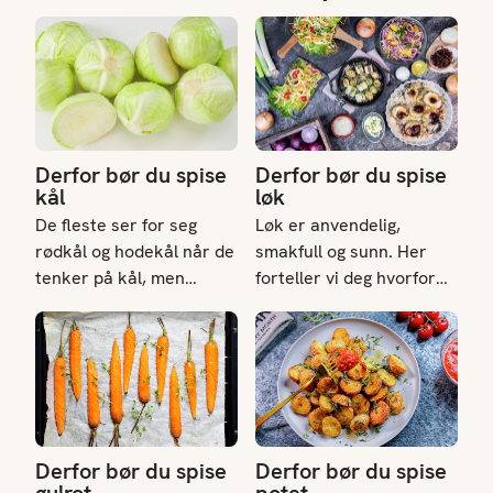
Derfor bør du spise kål
Derfor bør du spise løk
Derfor bør du spise
Derfor bør du spise
kål
løk
De fleste ser for seg
Løk er anvendelig,
rødkål og hodekål når de
smakfull og sunn. Her
tenker på kål, men
forteller vi deg hvorfor
kålfamilien består av
løk bør være en del av
Derfor bør du spise gulrot
Derfor bør du spise potet
mange flere forskjellige
kostholdet.
næringsrike sorter.
Bruksområdet er stort
og mange kålsorter
egner seg både til
baking, steking,
Derfor bør du spise
Derfor bør du spise
fermentering, grilling og