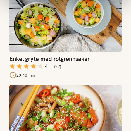
Enkel gryte med rotgrønnsaker
4.1
(
22
)
20-40 min
Wok med rotgrønnsaker