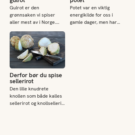
gulrot
potet
koking.
Gulrot er den
Potet var en viktig
grønnsaken vi spiser
energikilde for oss i
aller mest av i Norge.
gamle dager, men har
Knasende sprø fastfood
fått et ufortjent dårlig
Derfor bør du spise sellerirot
som kan puttes rett i
rykte i nyere tid. Her
bagen, eller smakfullt og
forteller vi deg hvorfor
delikat tilbehør til
poteten er en viktig
middagen. Gulrot er også
matvare i et moderne
barnas favoritt. Visste
norsk kosthold - både
du at den finnes i mange
smakfull og sunn. Ta en
Derfor bør du spise
flere farger enn oransje?
potet!
sellerirot
Den lille knudrete
knollen som både kalles
sellerirot og knollselleri,
har ikke bare en
karakteristisk og god
smak – den er også
svært næringsrik! Det er