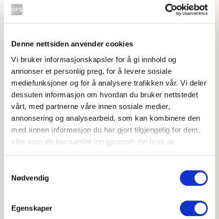
Burritos med kikerter
Denne nettsiden anvender cookies
Vi bruker informasjonskapsler for å gi innhold og
annonser et personlig preg, for å levere sosiale
mediefunksjoner og for å analysere trafikken vår. Vi deler
dessuten informasjon om hvordan du bruker nettstedet
vårt, med partnerne våre innen sosiale medier,
annonsering og analysearbeid, som kan kombinere den
Burritos med kikerter
med annen informasjon du har gjort tilgjengelig for dem,
eller som de har samlet inn gjennom din bruk av
4
(
6
)
tjenestene deres. Du godtar automatisk vår bruk av
20-40 min
informasjonskapsler ved å bruke nettstedet vårt.
Samtykkevalg
Nødvendig
Kremet pasta med bacon og grønnsaker
Egenskaper