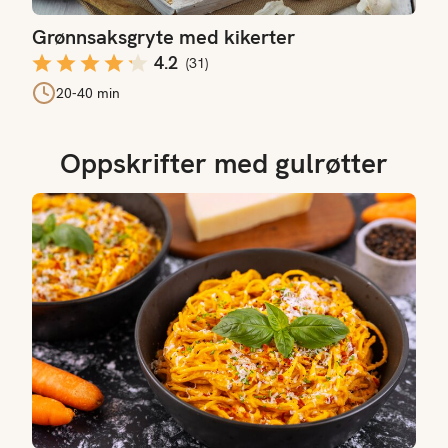
Grønnsaksgryte med kikerter
4.2
(
31
)
20-40 min
Oppskrifter med gulrøtter
Fetapasta med gulrot