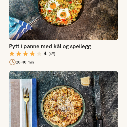
Pytt i panne med kål og speilegg
4
(
49
)
20-40 min
Spagetti med kål og soltørkede tomater