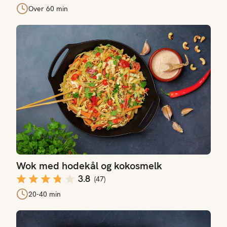
Over 60 min
Wok med hodekål og kokosmelk
Wok med hodekål og kokosmelk
3.8
(
47
)
20-40 min
Ovnsbakt kål med laks