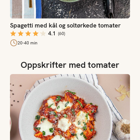
Spagetti med kål og soltørkede tomater
4.1
(
60
)
20-40 min
Oppskrifter med tomater
Gnocchi alla sorrentina