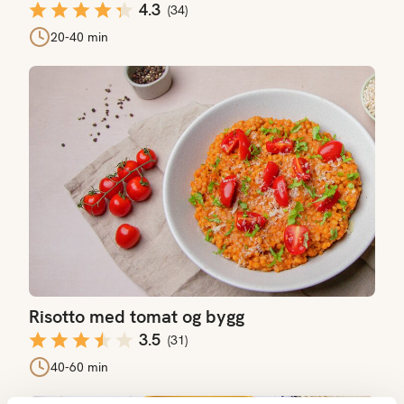
4.3
(
34
)
20-40 min
Risotto med tomat og bygg
Risotto med tomat og bygg
3.5
(
31
)
40-60 min