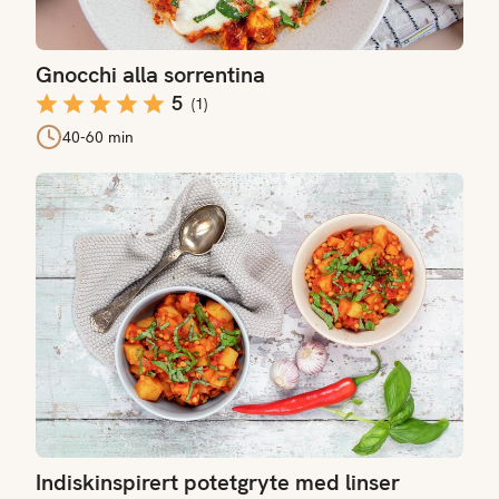
Gnocchi alla sorrentina
5
(
1
)
40-60 min
Indiskinspirert potetgryte med linser
Indiskinspirert potetgryte med linser