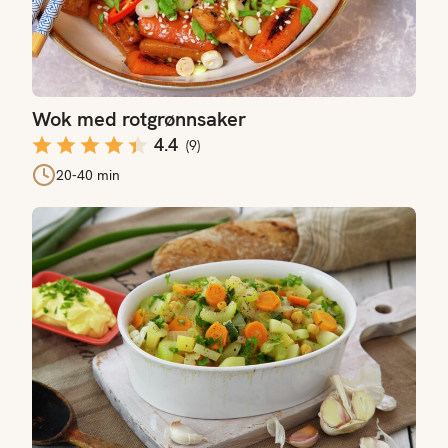
Wok med rotgrønnsaker
4.4
(
9
)
20-40 min
Grønnsaksgryte med kikerter