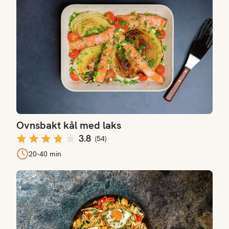
Ovnsbakt kål med laks
3.8
(
54
)
20-40 min
Pytt i panne med kål og speilegg