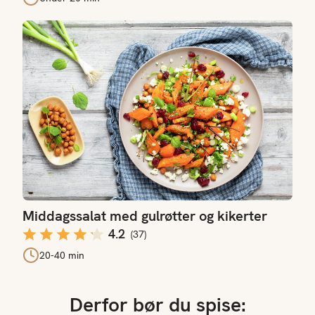
Middagssalat med gulrøtter og kikerter
Middagssalat med gulrøtter og kikerter
4.2
(
37
)
20-40 min
Derfor bør du spise: