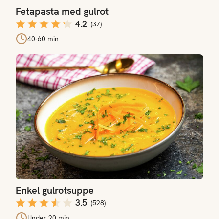
Fetapasta med gulrot
4.2
(
37
)
40-60 min
Enkel gulrotsuppe
Enkel gulrotsuppe
3.5
(
528
)
Under 20 min