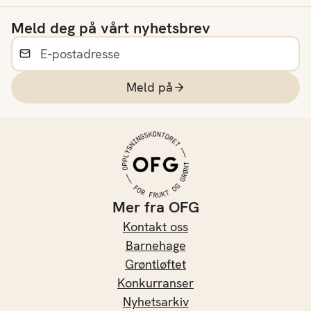
med andre ord gode
Meld deg på vårt nyhetsbrev
grunner til å inkludere
mer sellerirot i
kostholdet sitt.
Meld på
Mer fra OFG
Kontakt oss
Barnehage
Grøntløftet
Konkurranser
Nyhetsarkiv