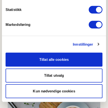
Statistikk
Markedsføring
Kremet pasta med bacon og grønnsaker
Innstillinger
4.2
(
30
)
40-60 min
Tillat alle cookies
Oppskrifter med
Tillat utvalg
rotgrønnsaker
Kun nødvendige cookies
Enkel gryte med rotgrønnsaker