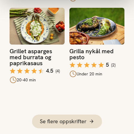
Grillet asparges med burrata og paprikasaus
Grilla nykål med pesto
Grillet asparges
Grilla nykål med
med burrata og
pesto
paprikasaus
5
(
2
)
4.5
(
4
)
Under 20 min
20-40 min
Se flere oppskrifter
Lenke til oppskriftssøk