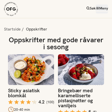
Søk
Meny
Startside
Oppskrifter
Oppskrifter med gode råvarer
Oppskrifter
i sesong
Sticky asiatisk blomkål
Bringebær med karamelliserte 
Sticky asiatisk
Bringebær med
blomkål
karamelliserte
pistasjnøtter og
4.2
(
100
)
vaniljeis
20-40 min
5
(
5
)