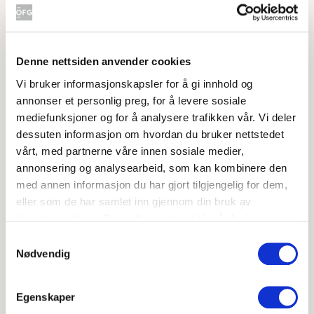
Sesongens beste råvarer på
grillen
Utnytt sommerens beste råvarer ved å
Denne nettsiden anvender cookies
legge det på grillen!
Vi bruker informasjonskapsler for å gi innhold og
Grillet nykål med asiatisk glaze
Grillet potetsalat med syltet
annonser et personlig preg, for å levere sosiale
mediefunksjoner og for å analysere trafikken vår. Vi deler
dessuten informasjon om hvordan du bruker nettstedet
vårt, med partnerne våre innen sosiale medier,
annonsering og analysearbeid, som kan kombinere den
med annen informasjon du har gjort tilgjengelig for dem,
Grillet nykål med
Grillet potetsalat
asiatisk glaze
med syltet rødløk og
eller som de har samlet inn gjennom din bruk av
sukkererter
4
tjenestene deres. Du godtar automatisk vår bruk av
(
11
)
4.5
(
2
)
informasjonskapsler ved å bruke nettstedet vårt.
Samtykkevalg
20-40 min
Nødvendig
20-40 min
Cheeseburger med grillede grønnsaker
Helgrillet paprika
Egenskaper