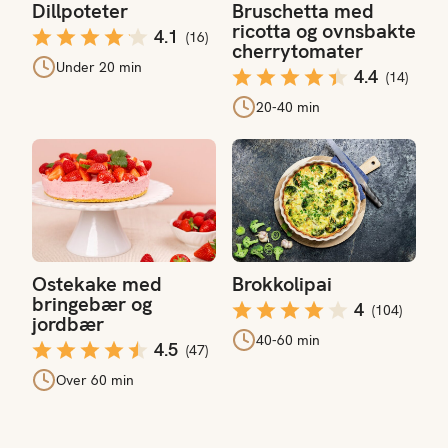
Dillpoteter
Bruschetta med
ricotta og ovnsbakte
4.1
(
16
)
cherrytomater
Under 20 min
4.4
(
14
)
20-40 min
Ostekake med bringebær og jordbær
Brokkolipai
Ostekake med
Brokkolipai
bringebær og
4
(
104
)
jordbær
40-60 min
4.5
(
47
)
Over 60 min