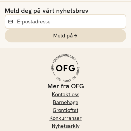
blomkål, ramen med
Meld deg på vårt nyhetsbrev
peanøttsaus eller en
klassisk vegetar
shepherd’s pie. En
smakfull måte å spise
Meld på
mer grønt på.
Mer fra OFG
Kontakt oss
Barnehage
Grøntløftet
Konkurranser
Nyhetsarkiv