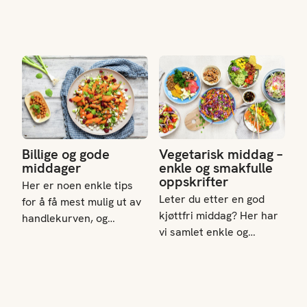
Billige og gode middager
Vegetarisk middag – enkle og 
Billige og gode
Vegetarisk middag –
middager
enkle og smakfulle
oppskrifter
Her er noen enkle tips
Leter du etter en god
for å få mest mulig ut av
kjøttfri middag? Her har
handlekurven, og
vi samlet enkle og
oppskrifter du kan bruke
mettende vegetariske
basismatvarene med nye
retter som passer hele
og gode smaker hver
familien – enten du vil
dag.
lage grønnsakstaco, sprø