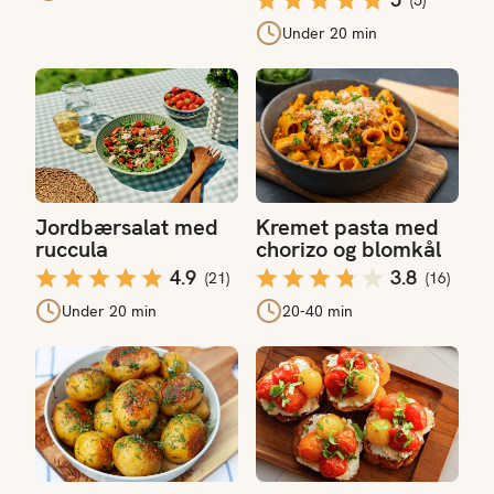
Under 20 min
Jordbærsalat med ruccula
Kremet pasta med chorizo og
Jordbærsalat med
Kremet pasta med
ruccula
chorizo og blomkål
4.9
3.8
(
21
)
(
16
)
Under 20 min
20-40 min
Dillpoteter
Bruschetta med ricotta og o